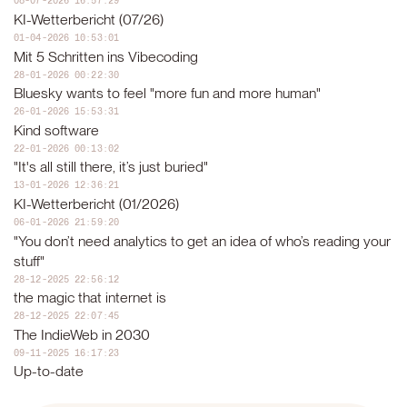
08-07-2026 16:57:29
KI-Wetterbericht (07/26)
01-04-2026 10:53:01
Mit 5 Schritten ins Vibecoding
28-01-2026 00:22:30
Bluesky wants to feel "more fun and more human"
26-01-2026 15:53:31
Kind software
22-01-2026 00:13:02
"It's all still there, it’s just buried"
13-01-2026 12:36:21
KI-Wetterbericht (01/2026)
06-01-2026 21:59:20
"You don’t need analytics to get an idea of who’s reading your
stuff"
28-12-2025 22:56:12
the magic that internet is
28-12-2025 22:07:45
The IndieWeb in 2030
09-11-2025 16:17:23
Up-to-date