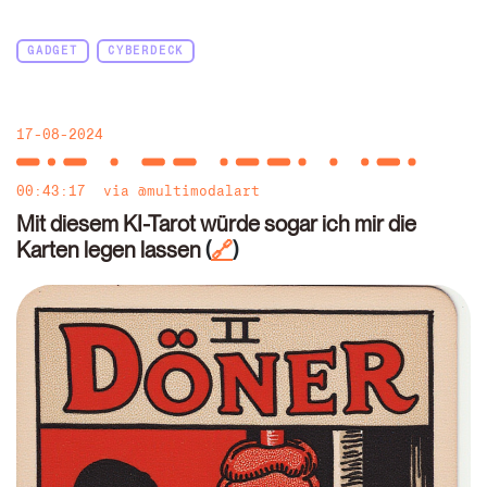
GADGET
CYBERDECK
17-08-2024
00:43:17
via
@multimodalart
Mit diesem KI-Tarot würde sogar ich mir die
Karten legen lassen
(
)
🔗