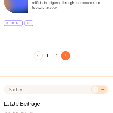
artificial intelligence through open source and
open science.
huggingface.co
BILD-KI
KI
←
→
1
2
3
Leseans
Letzte Beiträge