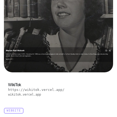
WikiTok
https://wikitok.vercel.app/
wikitok.vercel.app
WEBSITE