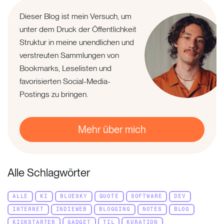
Dieser Blog ist mein Versuch, um
unter dem Druck der Öffentlichkeit
Struktur in meine unendlichen und
verstreuten Sammlungen von
Bookmarks, Leselisten und
favorisierten Social-Media-
Postings zu bringen.
Mehr über mich
Alle Schlagwörter
ALLE
KI
BLUESKY
QUOTE
SOFTWARE
DEV
INTERNET
INDIEWEB
BLOGGING
NOTES
BLOG
KICKSTARTER
GADGET
TIL
KURATION