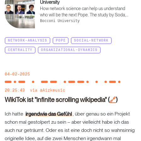
University
How network science can help us understand
who will be the next Pope. The study by Soda,
Iorio, and Rizzo reveals how status, information
Bocconi University
and alliances influence the papal election.
NETWORK-ANALYSIS
POPE
SOCIAL-NETWORK
CENTRALITY
ORGANIZATIONAL-DYNAMICS
04-02-2025
20:25:43
via
@Aizkmusic
WikiTok ist "infinite scrolling wikipedia"
(
)
🔗
Ich hatte
irgendwie das Gefühl
, über genau so ein Projekt
schon mal gestolpert zu sein – aber vielleicht habe ich das
auch nur geträumt. Oder es ist eine doch nicht so wahnsinnig
originelle Idee, auf die zwei Menschen irgendwann mal