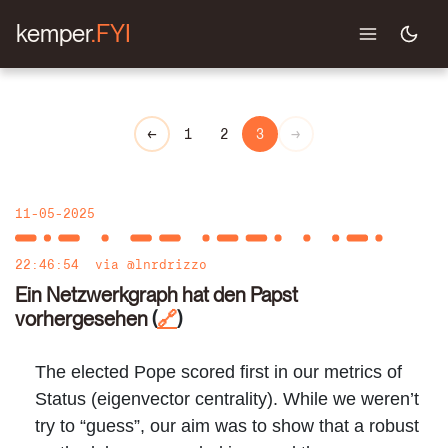
kemper
.FYI
←
→
1
2
3
11-05-2025
22:46:54
via
@lnrdrizzo
Ein Netzwerkgraph hat den Papst
vorhergesehen
(
)
🔗
The elected Pope scored first in our metrics of
Status (eigenvector centrality). While we weren’t
try to “guess”, our aim was to show that a robust