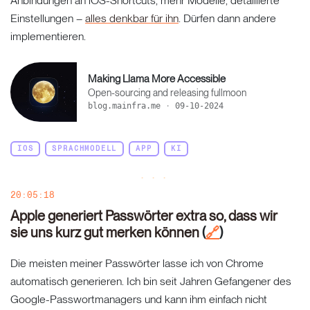
Anbindungen an iOS-Shortcuts, mehr Modelle, detaillierte
Einstellungen –
alles denkbar für ihn
. Dürfen dann andere
implementieren.
Making Llama More Accessible
Open-sourcing and releasing fullmoon
blog.mainfra.me
·
09-10-2024
IOS
SPRACHMODELL
APP
KI
20:05:18
Apple generiert Passwörter extra so, dass wir
sie uns kurz gut merken können
(
)
🔗
Die meisten meiner Passwörter lasse ich von Chrome
automatisch generieren. Ich bin seit Jahren Gefangener des
Google-Passwortmanagers und kann ihm einfach nicht