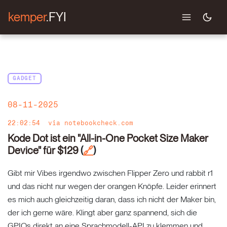
kemper
.FYI
GADGET
08-11-2025
22:02:54
via
notebookcheck.com
Kode Dot ist ein "All-in-One Pocket Size Maker
Device" für $129
(
)
🔗
Gibt mir Vibes irgendwo zwischen Flipper Zero und rabbit r1
und das nicht nur wegen der orangen Knöpfe. Leider erinnert
es mich auch gleichzeitig daran, dass ich nicht der Maker bin,
der ich gerne wäre. Klingt aber ganz spannend, sich die
GPIOs direkt an eine Sprachmodell-API zu klemmen und