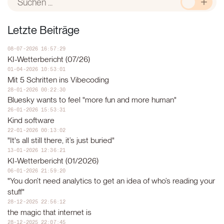
Leseans
Letzte Beiträge
08-07-2026 16:57:29
KI-Wetterbericht (07/26)
01-04-2026 10:53:01
Mit 5 Schritten ins Vibecoding
28-01-2026 00:22:30
Bluesky wants to feel "more fun and more human"
26-01-2026 15:53:31
Kind software
22-01-2026 00:13:02
"It's all still there, it’s just buried"
13-01-2026 12:36:21
KI-Wetterbericht (01/2026)
06-01-2026 21:59:20
"You don’t need analytics to get an idea of who’s reading your
stuff"
28-12-2025 22:56:12
the magic that internet is
28-12-2025 22:07:45