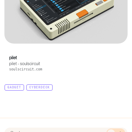
pilet
pilet - soulscircuit
soulscircuit.com
GADGET
CYBERDECK