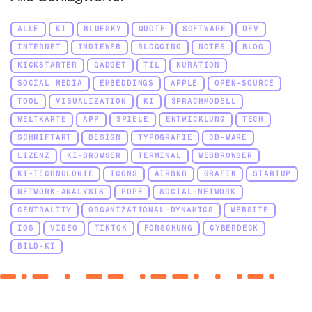
ALLE
KI
BLUESKY
QUOTE
SOFTWARE
DEV
INTERNET
INDIEWEB
BLOGGING
NOTES
BLOG
KICKSTARTER
GADGET
TIL
KURATION
SOCIAL MEDIA
EMBEDDINGS
APPLE
OPEN-SOURCE
TOOL
VISUALIZATION
KI
SPRACHMODELL
WELTKARTE
APP
SPIELE
ENTWICKLUNG
TECH
SCHRIFTART
DESIGN
TYPOGRAFIE
CD-WARE
LIZENZ
KI-BROWSER
TERMINAL
WEBBROWSER
KI-TECHNOLOGIE
ICONS
AIRBNB
GRAFIK
STARTUP
NETWORK-ANALYSIS
POPE
SOCIAL-NETWORK
CENTRALITY
ORGANIZATIONAL-DYNAMICS
WEBSITE
IOS
VIDEO
TIKTOK
FORSCHUNG
CYBERDECK
BILD-KI