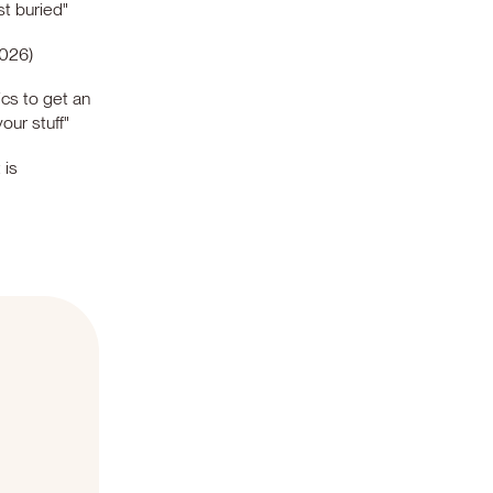
just buried"
2026)
ics to get an
our stuff"
 is