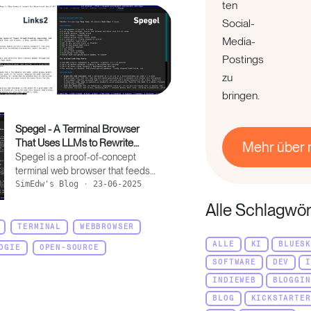
ten
Social-
Media-
Postings
zu
bringen.
Spegel - A Terminal Browser
That Uses LLMs to Rewrite
Mehr über 
Webpages
Spegel is a proof-of-concept
terminal web browser that feeds
HTML through an LLM before
SimEdw's Blog
·
23-06-2025
serving it as markdown in the
Alle Schlagwör
terminal.
TERMINAL
WEBBROWSER
ALLE
KI
BLUES
OGIE
OPEN-SOURCE
SOFTWARE
DEV
INDIEWEB
BLOGGIN
BLOG
KICKSTARTER