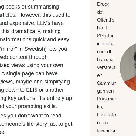
Druck
ing books or summarising
der
rticles. However, this used to
Öffentlic
 and expensive. LLMs have
hkeit
this dramatically, making
Struktur
ansformations quick and easy.
in meine
“mirror” in Swedish) lets you
unendlic
web content through
hen und
ized views using your own
verstreut
 A single page can have
en
 views, maybe one simplifying
Sammlun
ng down to ELI5 or another
gen von
ing key actions. It’s entirely up
Bookmar
nd your prompting skills.
ks,
Leseliste
s you don’t want to read
n und
omeone’s life story just to get
favorisier
pe.