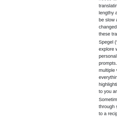
translat
lengthy a
be slow
changed 
these tr
Spegel (
explore 
personal
prompts.
multiple
everythi
highlight
to you a
Sometime
through s
to a reci