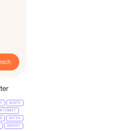
mich
ter
KY
QUOTE
INTERNET
G
NOTES
GADGET