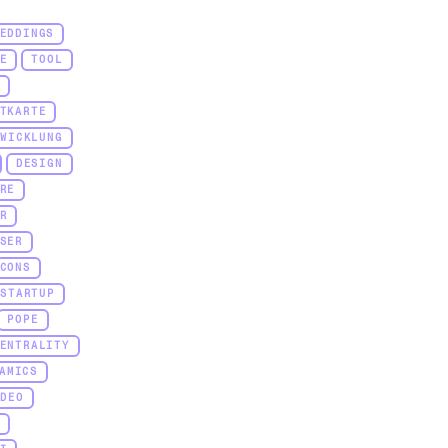
EDDINGS
E
TOOL
TKARTE
TWICKLUNG
DESIGN
RE
R
SER
CONS
STARTUP
POPE
ENTRALITY
AMICS
IDEO