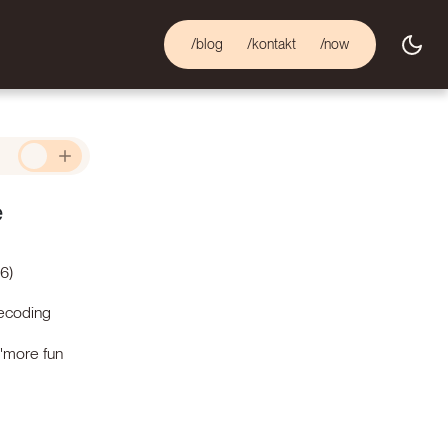
/blog
/kontakt
/now
Leseansicht
e
6)
becoding
 "more fun