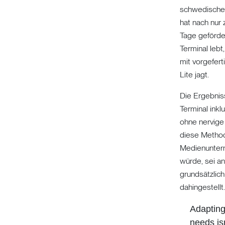
schwedische
hat nach nur
Tage geförder
Terminal lebt
mit vorgefer
Lite jagt.
Die Ergebnis
Terminal ink
ohne nervig
diese Method
Medienunter
würde, sei an
grundsätzlic
dahingestellt
Adapting 
needs is