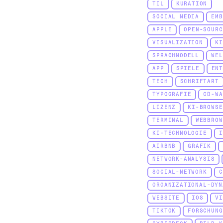
TIL
KURATION
SOCIAL MEDIA
EMB
APPLE
OPEN-SOURC
VISUALIZATION
KI
SPRACHMODELL
WEL
APP
SPIELE
EN
TECH
SCHRIFTART
TYPOGRAFIE
CD-WA
LIZENZ
KI-BROWSE
TERMINAL
WEBBROW
KI-TECHNOLOGIE
I
AIRBNB
GRAFIK
NETWORK-ANALYSIS
SOCIAL-NETWORK
C
ORGANIZATIONAL-DYN
WEBSITE
IOS
V
TIKTOK
FORSCHUNG