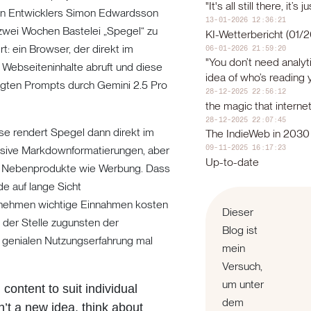
"It's all still there, it’s 
n Entwicklers Simon Edwardsson
13-01-2026 12:36:21
 zwei Wochen Bastelei „Spegel“ zu
KI-Wetterbericht (01/
t: ein Browser, der direkt im
06-01-2026 21:59:20
"You don’t need analyt
, Webseiteninhalte abruft und diese
idea of who’s reading y
tigten Prompts durch Gemini 2.5 Pro
28-12-2025 22:56:12
the magic that internet
28-12-2025 22:07:45
se rendert Spegel dann direkt im
The IndieWeb in 2030
09-11-2025 16:17:23
lusive Markdownformatierungen, aber
Up-to-date
e Nebenprodukte wie Werbung. Dass
e auf lange Sicht
nehmen wichtige Einnahmen kosten
Dieser
 der Stelle zugunsten der
Blog ist
h genialen Nutzungserfahrung mal
mein
.
Versuch,
um unter
content to suit individual
dem
n’t a new idea, think about