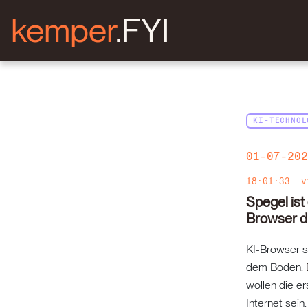
kemper
.FYI
KI-TECHNOL
01-07-20
18:01:33
Spegel ist
Browser di
KI-Browser s
dem Boden.
wollen die e
Internet sein