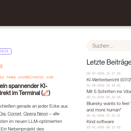
OGIE
Letzte Beiträg
25
08-07-2026 16:57:29
via
news.ycombinator.com
KI-Wetterbericht (07/2
 ein spannender KI-
01-04-2026 10:53:01
Mit 5 Schritten ins Vi
rekt im Terminal
(
)
🔗
28-01-2026 00:22:30
Bluesky wants to feel
chießen gerade an jeder Ecke aus
and more human"
Dia
,
Comet
,
Opera Neon
– alle
26-01-2026 15:53:31
rsten im neuen LLM-optimierten
Kind software
22-01-2026 00:13:02
. Ein Nebenprojekt des